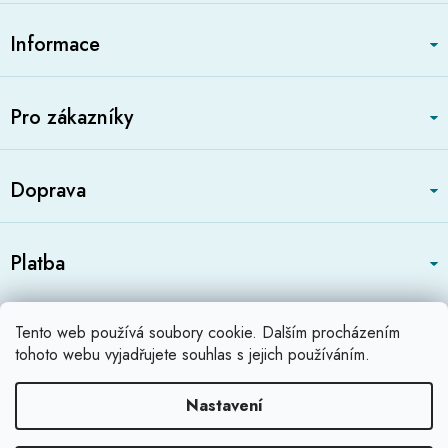
Z
á
Informace
p
a
t
Pro zákazníky
í
Doprava
Platba
Zboží.cz
Heureka.cz
Profikatalog.cz
Tento web používá soubory cookie. Dalším procházením
Shoops.cz
tohoto webu vyjadřujete souhlas s jejich používáním.
Nastavení
Vytvořil Shoptet