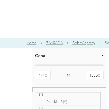
Přejít
na
obsah
ZAHRADA
Solární sprchy
Se
P
o
Cena
s
t
r
4740
15380
a
n
n
í
p
Na skladě
9
a