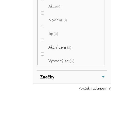
n
e
Akce
0
l
Novinka
0
Tip
0
Akční cena
5
Výhodný set
9
Značky
Položek k zobrazení:
9