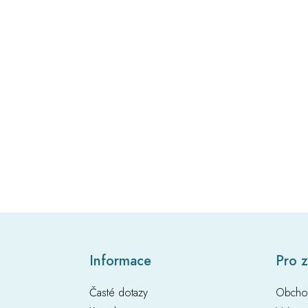
Z
Informace
Pro 
á
p
Časté dotazy
Obcho
a