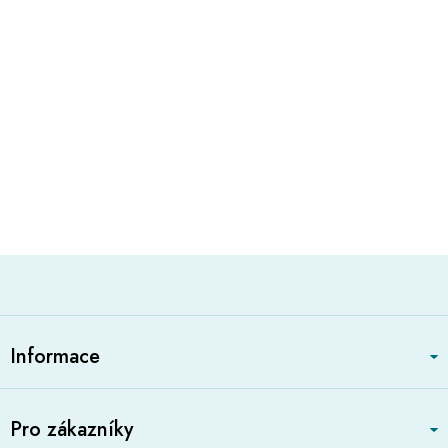
Z
á
Informace
p
a
t
Pro zákazníky
í