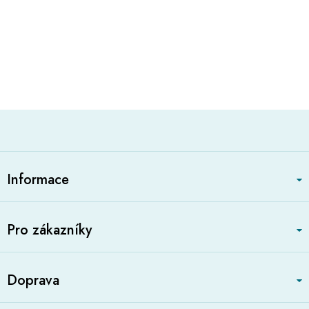
Z
á
Informace
p
a
t
Pro zákazníky
í
Doprava