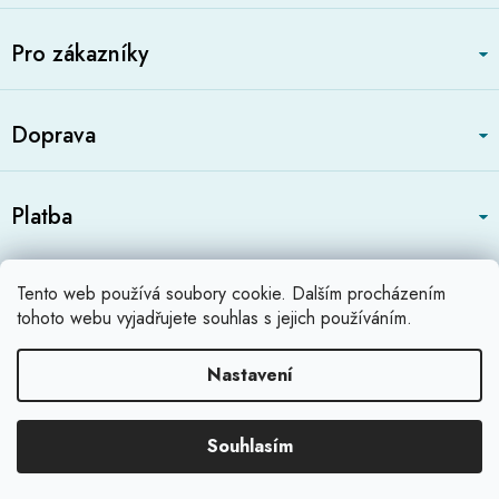
a
t
Pro zákazníky
í
Doprava
Platba
Zboží.cz
Heureka.cz
Profikatalog.cz
Tento web používá soubory cookie. Dalším procházením
Shoops.cz
tohoto webu vyjadřujete souhlas s jejich používáním.
Nastavení
Vytvořil Shoptet
Souhlasím
Copyright 2026
Relaximo.cz
.
Všechna práva vyhrazena.