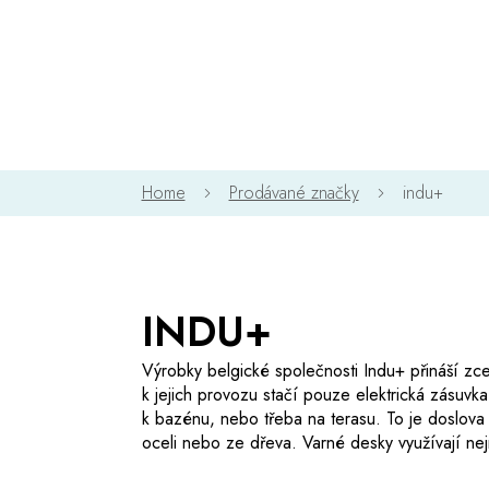
Přejít
na
obsah
Prodávané značky
indu+
INDU+
Výrobky belgické společnosti Indu+ přináší zce
k jejich provozu stačí pouze elektrická zásuvk
k bazénu, nebo třeba na terasu. To je doslova
oceli nebo ze dřeva. Varné desky využívají nej