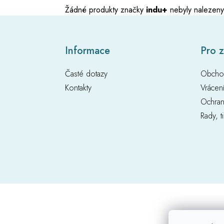
Žádné produkty značky
indu+
nebyly nalezeny.
Z
Informace
Pro 
á
p
Časté dotazy
Obcho
a
t
Kontakty
Vrácen
í
Ochran
Rady, t