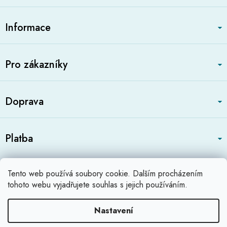
Z
á
Informace
p
a
t
Pro zákazníky
í
Doprava
Platba
Zboží.cz
Heureka.cz
Profikatalog.cz
Tento web používá soubory cookie. Dalším procházením
Shoops.cz
tohoto webu vyjadřujete souhlas s jejich používáním.
Nastavení
Vytvořil Shoptet