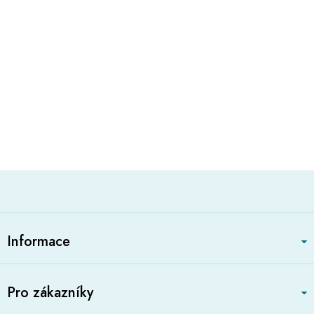
Z
á
Informace
p
a
t
Pro zákazníky
í