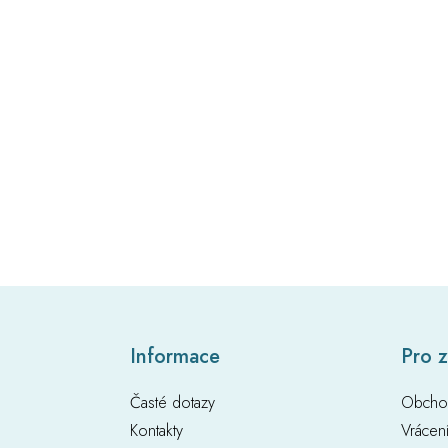
Z
Informace
Pro 
á
p
Časté dotazy
Obcho
a
t
Kontakty
Vrácen