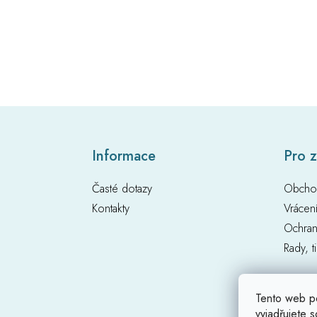
Z
Informace
Pro 
á
p
Časté dotazy
Obcho
a
t
Kontakty
Vrácen
í
Ochran
Rady, t
Tento web p
vyjadřujete s