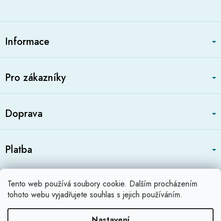
Z
á
Informace
p
a
t
Pro zákazníky
í
Doprava
Platba
Zboží.cz
Heureka.cz
Profikatalog.cz
Tento web používá soubory cookie. Dalším procházením
Shoops.cz
tohoto webu vyjadřujete souhlas s jejich používáním.
Nastavení