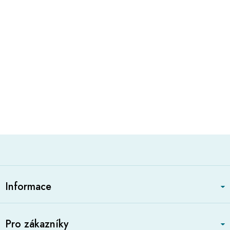
Z
á
Informace
p
a
t
Pro zákazníky
í