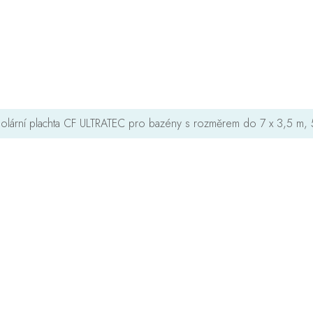
olární plachta CF ULTRATEC pro bazény s rozměrem do 7 x 3,5 m,