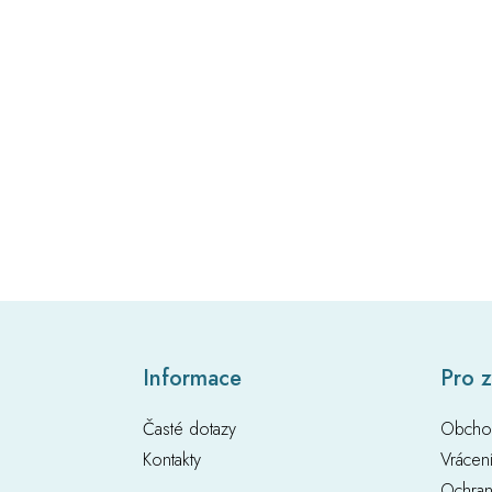
Z
Informace
Pro 
á
p
Časté dotazy
Obcho
a
t
Kontakty
Vrácen
í
Ochran