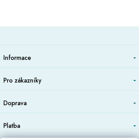
Z
á
Informace
p
a
t
Pro zákazníky
í
Doprava
Platba