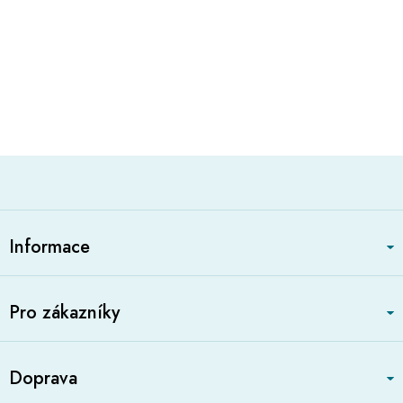
Z
á
Informace
p
a
t
Pro zákazníky
í
Doprava