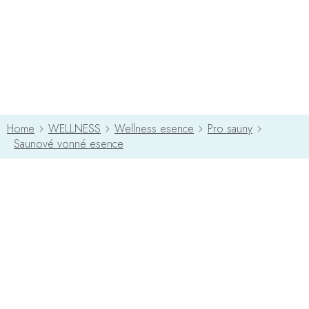
Přejít
na
obsah
WELLNESS
Wellness esence
Pro sauny
Saunové vonné esence