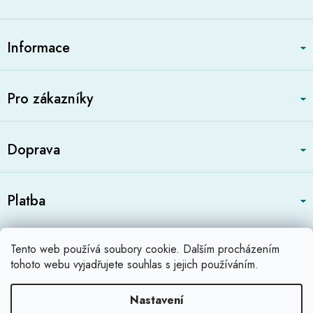
Z
á
Informace
p
a
t
Pro zákazníky
í
Doprava
Platba
Zboží.cz
Heureka.cz
Profikatalog.cz
Tento web používá soubory cookie. Dalším procházením
Shoops.cz
tohoto webu vyjadřujete souhlas s jejich používáním.
Nastavení
Vytvořil Shoptet