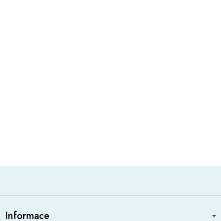
Z
á
Informace