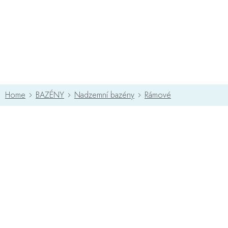
Přejít
na
obsah
BAZÉNY
Nadzemní bazény
Rámové