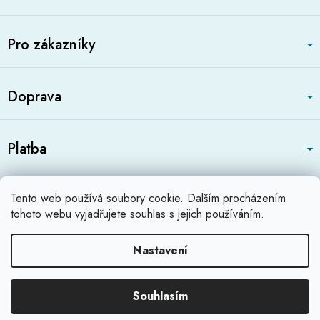
p
a
t
Pro zákazníky
í
Doprava
Platba
Zboží.cz
Heureka.cz
Profikatalog.cz
Tento web používá soubory cookie. Dalším procházením
Shoops.cz
tohoto webu vyjadřujete souhlas s jejich používáním.
Nastavení
Vytvořil Shoptet
Souhlasím
Copyright 2026
Relaximo.cz
.
Všechna práva vyhrazena.