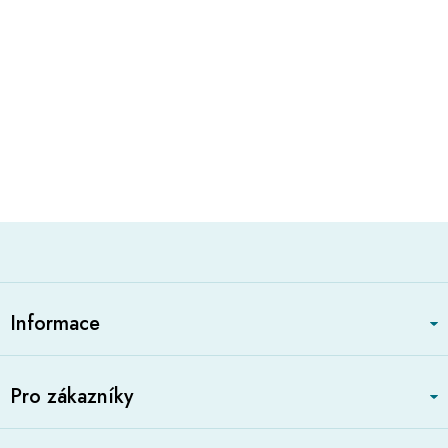
Z
á
Informace
p
a
t
Pro zákazníky
í