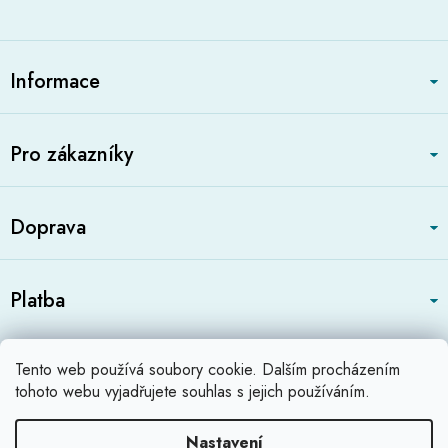
Z
á
Informace
p
a
t
Pro zákazníky
í
Doprava
Platba
Zboží.cz
Heureka.cz
Profikatalog.cz
Tento web používá soubory cookie. Dalším procházením
Shoops.cz
tohoto webu vyjadřujete souhlas s jejich používáním.
Nastavení