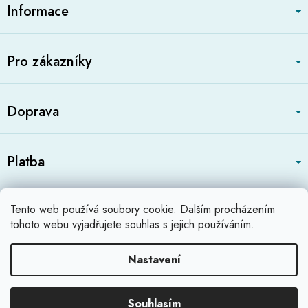
á
Informace
p
a
t
Pro zákazníky
í
Doprava
Platba
Zboží.cz
Heureka.cz
Profikatalog.cz
Tento web používá soubory cookie. Dalším procházením
Shoops.cz
tohoto webu vyjadřujete souhlas s jejich používáním.
Nastavení
Vytvořil Shoptet
Souhlasím
Copyright 2026
Relaximo.cz
.