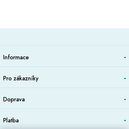
Z
á
Informace
p
a
t
Pro zákazníky
í
Doprava
Platba