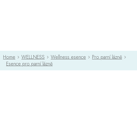
Přejít
na
obsah
WELLNESS
Wellness esence
Pro parní lázně
Esence pro parní lázně