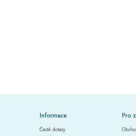
Z
Informace
Pro 
á
p
Časté dotazy
Obcho
a