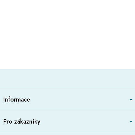
Z
á
Informace
p
a
t
Pro zákazníky
í